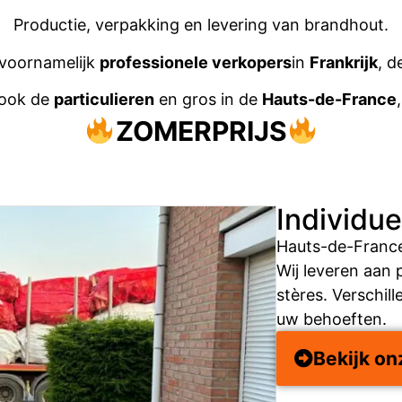
Productie, verpakking en levering van brandhout.
 voornamelijk
professionele verkopers
in
Frankrijk
, d
 ook de
particulieren
en gros in de
Hauts-de-France
ZOMERPRIJS
Individu
Hauts-de-Franc
Wij leveren aan 
stères. Verschil
uw behoeften.
Bekijk on