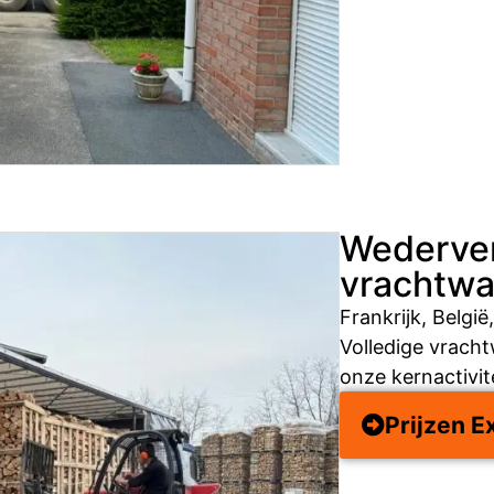
Wederver
vrachtw
Frankrijk, België
Volledige vrach
onze kernactivit
Prijzen E