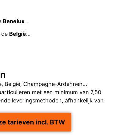
e
Benelux
...
, de
België
...
en
e, België, Champagne-Ardennen…
particulieren met een minimum van 7,50
lende leveringsmethoden, afhankelijk van
ze tarieven incl. BTW