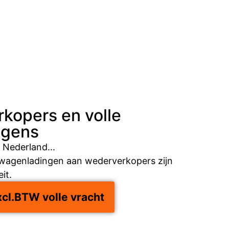
kopers en volle
agens
, Nederland...
twagenladingen aan wederverkopers zijn
eit.
xcl.BTW volle vracht