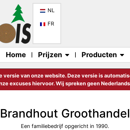
NL
FR
Home
Prijzen
Producten
e versie van onze website. Deze versie is automati
nze excuses hiervoor. Wij spreken geen Nederlands,
Brandhout Groothandel
Een familiebedrijf opgericht in 1990.