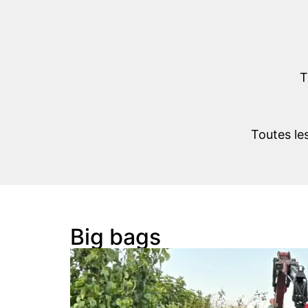
T
Toutes le
Big bags