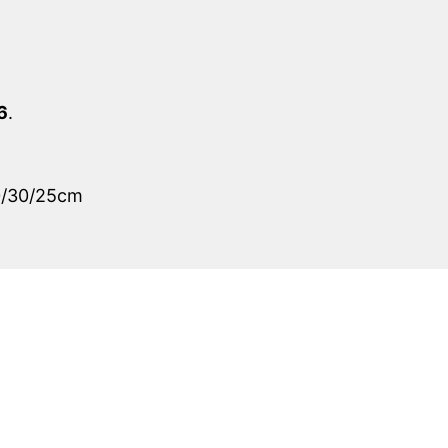
6
.
40/30/25cm